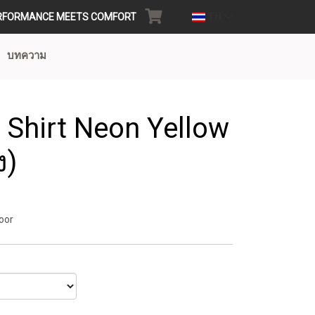
RFORMANCE MEETS COMFORT
TH
บทความ
 Shirt Neon Yellow
ง)
oor