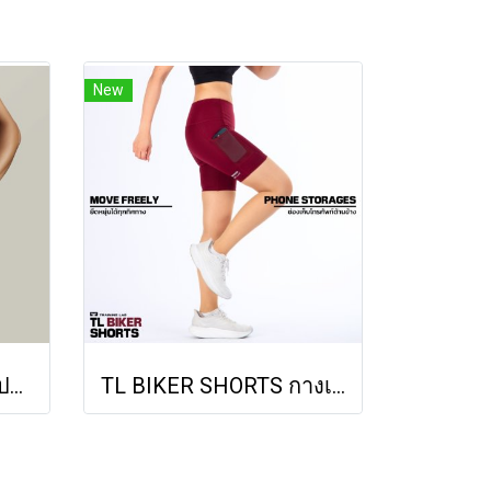
New
TL PEAK SKIRT กระโปรงวิ่งรุ่น พีค
TL BIKER SHORTS กางเกงออกกำลังขาสั้นทรงเอวสูง (Burgundy Red)