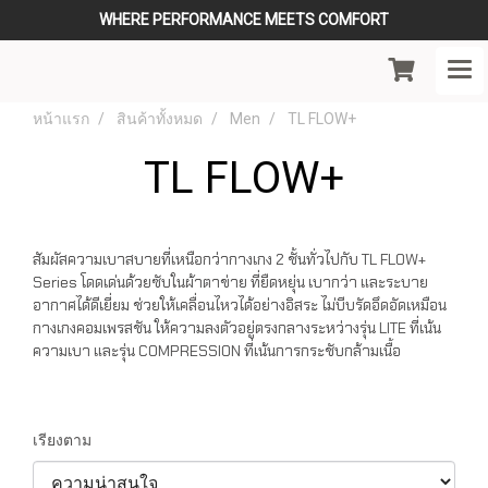
WHERE PERFORMANCE MEETS COMFORT
หน้าแรก
สินค้าทั้งหมด
Men
TL FLOW+
TL FLOW+
สัมผัสความเบาสบายที่เหนือกว่ากางเกง 2 ชั้นทั่วไปกับ TL FLOW+
Series โดดเด่นด้วยซับในผ้าตาข่าย ที่ยืดหยุ่น เบากว่า และระบาย
อากาศได้ดีเยี่ยม ช่วยให้เคลื่อนไหวได้อย่างอิสระ ไม่บีบรัดอึดอัดเหมือน
กางเกงคอมเพรสชัน ให้ความลงตัวอยู่ตรงกลางระหว่างรุ่น LITE ที่เน้น
ความเบา และรุ่น COMPRESSION ที่เน้นการกระชับกล้ามเนื้อ
เรียงตาม