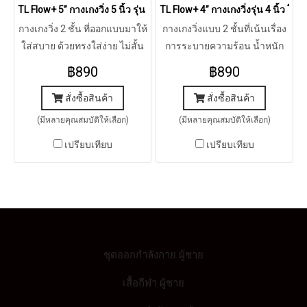
TL Flow+ 5” กางเกงวิ่ง 5 นิ้ว รุ่น โฟล พลัส
TL Flow+ 4” กางเกงวิ่งรุ่น 4 นิ้ว โฟล
กางเกงวิ่ง 2 ชั้น ที่ออกแบบมาให้
กางเกงวิ่งแบบ 2 ชั้นที่เน้นเรื่อง
ใส่สบาย ด้วยทรงใส่ง่าย ไม่สั้น
การระบายความร้อน น้ำหนัก
ไม่ยาวเกินไป เก็บของได้พอดีๆ
เบา แห้งเร็ว ใส่สบาย
฿890
฿890
เหมาะสำหรับทุกการออกกำลัง
ของคุณ
สั่งซื้อสินค้า
สั่งซื้อสินค้า
(มีหลายคุณสมบัติให้เลือก)
(มีหลายคุณสมบัติให้เลือก)
เปรียบเทียบ
เปรียบเทียบ
ชุดออกกำลังกาย ผู้ชาย
เสื้อกีฬา ผู้ชาย