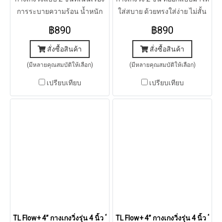
การระบายความร้อน น้ำหนัก
ใส่สบาย ด้วยทรงใส่ง่าย ไม่สั้น
เบา แห้งเร็ว ใส่สบาย
ไม่ยาวเกินไป เก็บของได้พอดีๆ
฿890
฿890
เหมาะสำหรับทุกการออกกำลัง
ของคุณ
สั่งซื้อสินค้า
สั่งซื้อสินค้า
(มีหลายคุณสมบัติให้เลือก)
(มีหลายคุณสมบัติให้เลือก)
เปรียบเทียบ
เปรียบเทียบ
TL Flow+ 4” กางเกงวิ่งรุ่น 4 นิ้ว โฟล พลัส (ส้ม)
TL Flow+ 4” กางเกงวิ่งรุ่น 4 นิ้ว โฟล