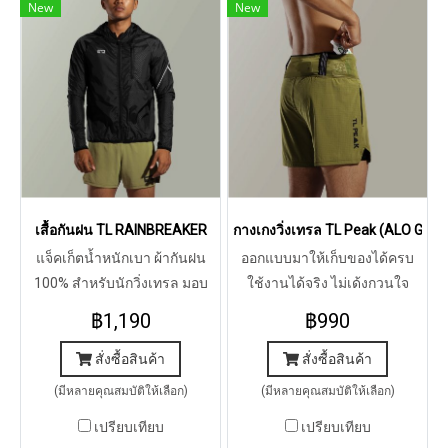
New
New
เสื้อกันฝน TL RAINBREAKER
กางเกงวิ่งเทรล TL Peak (ALO GRE
แจ็คเก็ตน้ำหนักเบา ผ้ากันฝน
ออกแบบมาให้เก็บของได้ครบ
100% สำหรับนักวิ่งเทรล มอบ
ใช้งานได้จริง ไม่เด้งกวนใจ
การปกป้องที่จำเป็นในดีไซน์
พร้อมความกระชับที่รองรับ
฿1,190
฿990
โฉบเฉี่ยว พร้อมลุยทุกสนาม
กล้ามเนื้อ สำหรับสายเทรลที่ไม่
แข่ง
ต้องการพกเป้หรือสายคาดเอว
สั่งซื้อสินค้า
สั่งซื้อสินค้า
(มีหลายคุณสมบัติให้เลือก)
(มีหลายคุณสมบัติให้เลือก)
เปรียบเทียบ
เปรียบเทียบ