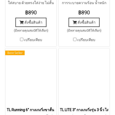
ใส่สบาย ด้วยทรงใส่ง่าย ไม่สั้น
การระบายความร้อน น้ำหนัก
ไม่ยาวเกินไป เก็บของได้พอดีๆ
เบา แห้งเร็ว ใส่สบาย
฿890
฿890
เหมาะสำหรับทุกการออกกำลัง
ของคุณ
สั่งซื้อสินค้า
สั่งซื้อสินค้า
(มีหลายคุณสมบัติให้เลือก)
(มีหลายคุณสมบัติให้เลือก)
เปรียบเทียบ
เปรียบเทียบ
Best Seller
TL Running 6” กางเกงวิ่งขาสั้น ผู้ชาย รุ่น 6” (GREEN)
TL LITE 3” กางเกงวิ่งรุ่น 3 นิ้ว ไลท์ (