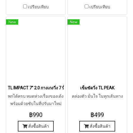
เปรียบเทียบ
เปรียบเทียบ
New
New
TL IMPACT 7” 2.0 กางเกงวิ่ง 7 นิ้ว รุ่น อิมแพค 2.0
เข็มขัดวิ่ง TL PEAK
พกได้ครบ หมดห่วงเรื่องของเด้ง
คล่องตัว มั่นใจ ในทุกเส้นทาง
พร้อมด้วยซับในที่ปรับมาใหม่
฿990
฿499
สั่งซื้อสินค้า
สั่งซื้อสินค้า