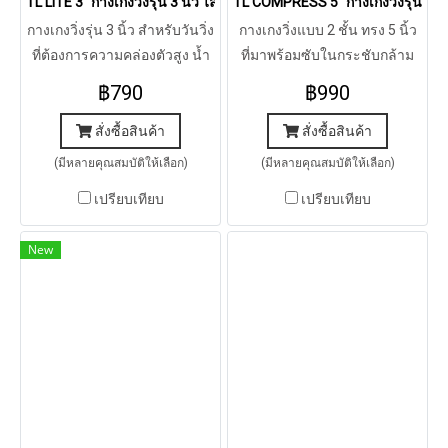
TL LITE 3” กางเกงวิ่งรุ่น 3 นิ้ว ไลท์ (ส้ม)
TL COMPRESS 5” กางเกงวิ่งรุ่น 5 
กางเกงวิ่งรุ่น 3 นิ้ว สำหรับวันวิ่ง
กางเกงวิ่งแบบ 2 ชั้น ทรง 5 นิ้ว
ที่ต้องการความคล่องตัวสูง น้ำ
ที่มาพร้อมซับในกระชับกล้าม
หนักเบา แห้งเร็ว ระบายความ
เนื้อ พร้อมที่เก็บของแบบครบๆ
฿790
฿990
ร้อนได้ดี
ตอบทุกโจทย์การวิ่ง
สั่งซื้อสินค้า
สั่งซื้อสินค้า
(มีหลายคุณสมบัติให้เลือก)
(มีหลายคุณสมบัติให้เลือก)
เปรียบเทียบ
เปรียบเทียบ
New