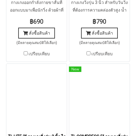
กางเกงออกกำลังกายขาสั้นที่
กางเกงวิ่งรุ่น 3 นิ้ว สำหรับวันวิ่ง
ออกแบบมาเพื่อนักวิ่ง ด้วยผ้าที่
ที่ต้องการความคล่องตัวสูง น้ำ
เบาเป็นพิเศษ เสริมด้วย 5 ช่อง
หนักเบา แห้งเร็ว ระบายความ
฿690
฿790
เก็บของสำหรับนักวิ่งทุกระยะ
ร้อนได้ดี
สั่งซื้อสินค้า
สั่งซื้อสินค้า
(มีหลายคุณสมบัติให้เลือก)
(มีหลายคุณสมบัติให้เลือก)
เปรียบเทียบ
เปรียบเทียบ
New