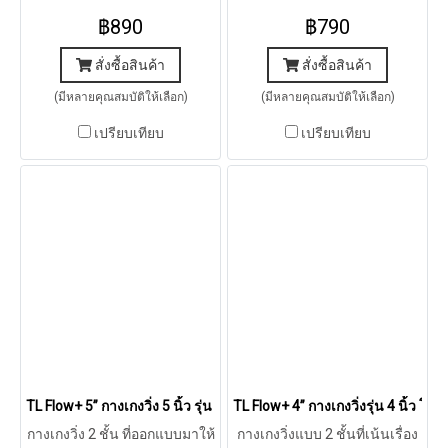
เบา แห้งเร็ว ใส่สบาย
คราวนี้มาพร้อมกับผ้า AeroTex
฿890
฿790
ที่มีรูพรุนในตัวสูง น้ำหนักเบา
ระบายได้ขั้นสุด
สั่งซื้อสินค้า
สั่งซื้อสินค้า
(มีหลายคุณสมบัติให้เลือก)
(มีหลายคุณสมบัติให้เลือก)
เปรียบเทียบ
เปรียบเทียบ
TL Flow+ 5” กางเกงวิ่ง 5 นิ้ว รุ่น โฟล พลัส (เทา/เขียว)
TL Flow+ 4” กางเกงวิ่งรุ่น 4 นิ้ว โฟล
กางเกงวิ่ง 2 ชั้น ที่ออกแบบมาให้
กางเกงวิ่งแบบ 2 ชั้นที่เน้นเรื่อง