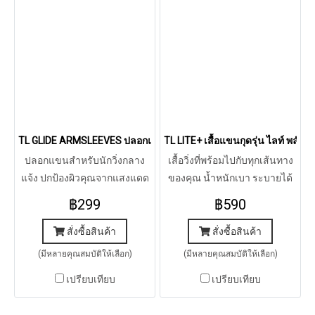
TL GLIDE ARMSLEEVES ปลอกแขนรุ่น ไกลด์ (ดำ)
TL LITE+ เสื้อแขนกุดรุ่น ไลท์ พลัส (
ปลอกแขนสำหรับนักวิ่งกลาง
เสื้อวิ่งที่พร้อมไปกับทุกเส้นทาง
แจ้ง ปกป้องผิวคุณจากแสงแดด
ของคุณ น้ำหนักเบา ระบายได้
ด้วยสัมผัสที่นุ่ม น้ำหนักเบา แห้ง
สูง เน้นใส่สบาย คล่องตัว
฿299
฿590
เร็ว
สั่งซื้อสินค้า
สั่งซื้อสินค้า
(มีหลายคุณสมบัติให้เลือก)
(มีหลายคุณสมบัติให้เลือก)
เปรียบเทียบ
เปรียบเทียบ