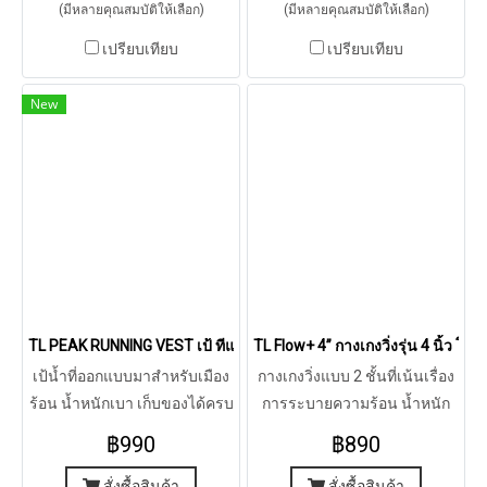
(มีหลายคุณสมบัติให้เลือก)
(มีหลายคุณสมบัติให้เลือก)
เปรียบเทียบ
เปรียบเทียบ
New
TL PEAK RUNNING VEST เป้ ทีแอล พีค
TL Flow+ 4” กางเกงวิ่งรุ่น 4 นิ้ว โฟ
เป้น้ำที่ออกแบบมาสำหรับเมือง
กางเกงวิ่งแบบ 2 ชั้นที่เน้นเรื่อง
ร้อน น้ำหนักเบา เก็บของได้ครบ
การระบายความร้อน น้ำหนัก
เบา แห้งเร็ว ใส่สบาย
฿990
฿890
สั่งซื้อสินค้า
สั่งซื้อสินค้า