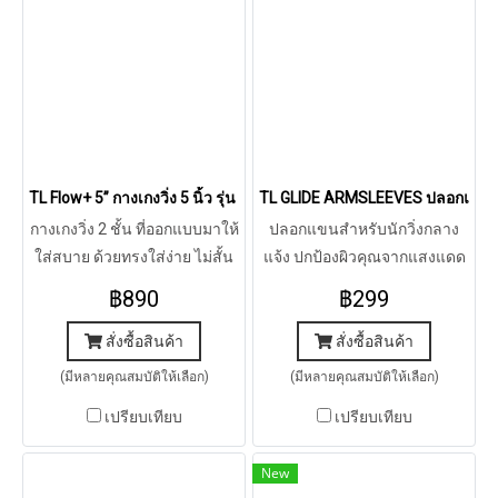
TL Flow+ 5” กางเกงวิ่ง 5 นิ้ว รุ่น โฟล พลัส
TL GLIDE ARMSLEEVES ปลอกแขนรุ่
กางเกงวิ่ง 2 ชั้น ที่ออกแบบมาให้
ปลอกแขนสำหรับนักวิ่งกลาง
ใส่สบาย ด้วยทรงใส่ง่าย ไม่สั้น
แจ้ง ปกป้องผิวคุณจากแสงแดด
ไม่ยาวเกินไป เก็บของได้พอดีๆ
ด้วยสัมผัสที่นุ่ม น้ำหนักเบา แห้ง
฿890
฿299
เหมาะสำหรับทุกการออกกำลัง
เร็ว
ของคุณ
สั่งซื้อสินค้า
สั่งซื้อสินค้า
(มีหลายคุณสมบัติให้เลือก)
(มีหลายคุณสมบัติให้เลือก)
เปรียบเทียบ
เปรียบเทียบ
New