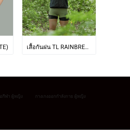
ITE)
เสื้อกันฝน TL RAINBREAKER
ื้อกีฬา ผู้หญิง
กางเกงออกกำลังกาย ผู้หญิง