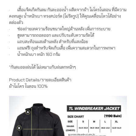
· เสื้อแจ็คเก็ตกันลม กันละอองน้ำ ผลิตจากผ้า ไมโครไนลอน ที่มีความ
คงทนสูง น้ำหนักเบา ทรงสปอร์ต (ไม่รัดรูป) ให้คุณเคลื่อนไหวได้อย่าง
คล่องตัว
· ช่องถ่ายเทความร้อนขนาดใหญ่ด้านหลัง เพิ่มการระบาย
· ฮูดสามารถถอดออก และปรับระดับความรัดได้
· แถบสะท้อนแสงด้านหลัง สำหรับที่แสงน้อย
· แถมฟรี! ถุงสำหรับจัดเก็บเสื้อ เพิ่มความสะดวกในการพกพา
· น้ำหนักเบา หนัก 160 กรัม
*กันละอองฝนได้ ไม่เหมาะกับฝนตกหนักๆ
Product Details/รายละเอียดสินค้า
ผ้าไมโคร ไนลอน 100%