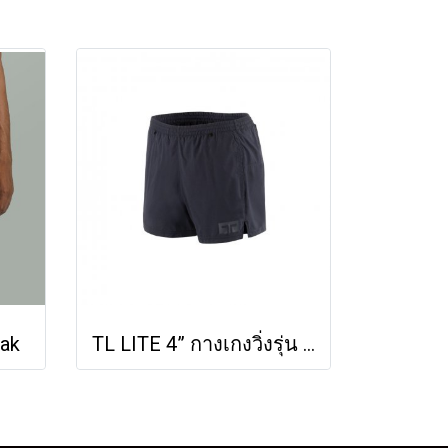
eak
TL LITE 4” กางเกงวิ่งรุ่น 4 นิ้ว ไลท์